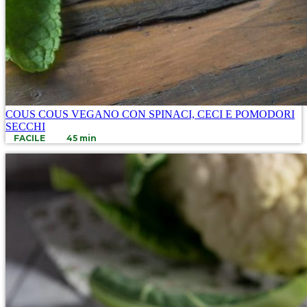
COUS COUS VEGANO CON SPINACI, CECI E POMODORI
SECCHI
FACILE
45 min