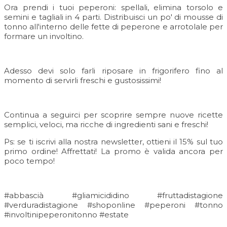
Ora prendi i tuoi peperoni: spellali, elimina torsolo e
semini e tagliali in 4 parti. Distribuisci un po' di mousse di
tonno all'interno delle fette di peperone e arrotolale per
formare un involtino.
Adesso devi solo farli riposare in frigorifero fino al
momento di servirli freschi e gustosissimi!
Continua a seguirci per scoprire sempre nuove ricette
semplici, veloci, ma ricche di ingredienti sani e freschi!
Ps: se ti iscrivi alla nostra newsletter, ottieni il 15% sul tuo
primo ordine! Affrettati! La promo è valida ancora per
poco tempo!
#abbascià #gliamicididino #fruttadistagione
#verduradistagione #shoponline #peperoni #tonno
#involtinipeperonitonno #estate