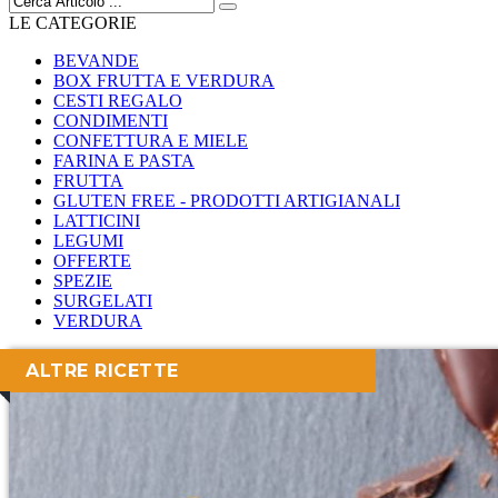
LE CATEGORIE
BEVANDE
BOX FRUTTA E VERDURA
CESTI REGALO
CONDIMENTI
CONFETTURA E MIELE
FARINA E PASTA
FRUTTA
GLUTEN FREE - PRODOTTI ARTIGIANALI
LATTICINI
LEGUMI
OFFERTE
SPEZIE
SURGELATI
VERDURA
ALTRE RICETTE