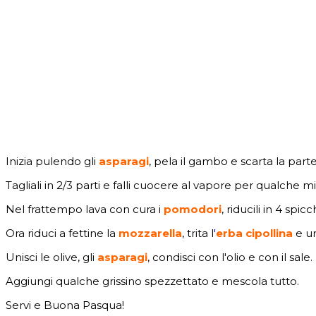
Inizia pulendo gli
asparagi
, pela il gambo e scarta la parte
Tagliali in 2/3 parti e falli cuocere al vapore per qualche 
Nel frattempo lava con cura i
pomodori
, riducili in 4 spi
Ora riduci a fettine la
mozzarella
, trita l
'
erba cipollina
e un
Unisci le olive, gli
asparagi
, condisci con l'olio e con il sale.
Aggiungi qualche grissino spezzettato e mescola tutto.
Servi e Buona Pasqua!