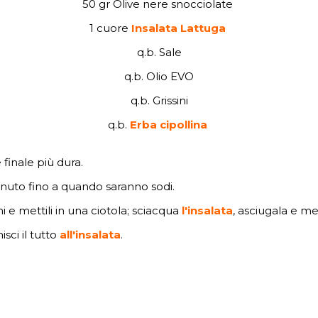
50 gr Olive nere snocciolate
1 cuore
Insalata Lattuga
q.b. Sale
q.b. Olio EVO
q.b. Grissini
q.b.
Erba cipollina
 finale più dura.
minuto fino a quando saranno sodi.
cchi e mettili in una ciotola; sciacqua
l'insalata
, asciugala e me
isci il tutto
all'insalata
.