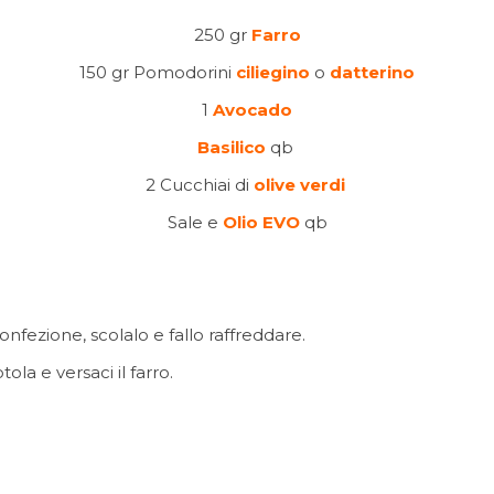
250 gr
Farro
150 gr Pomodorini
ciliegino
o
datterino
1
Avocado
Basilico
qb
2 Cucchiai di
olive verdi
Sale e
Olio EVO
qb
nfezione, scolalo e fallo raffreddare.
otola e versaci il farro.