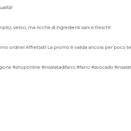
ualità!
ci, veloci, ma ricche di ingredienti sani e freschi!
uo primo ordine! Affrettati! La promo è valida ancora per poco 
agione #shoponline #insalatadifarro #farro #avocado #insal