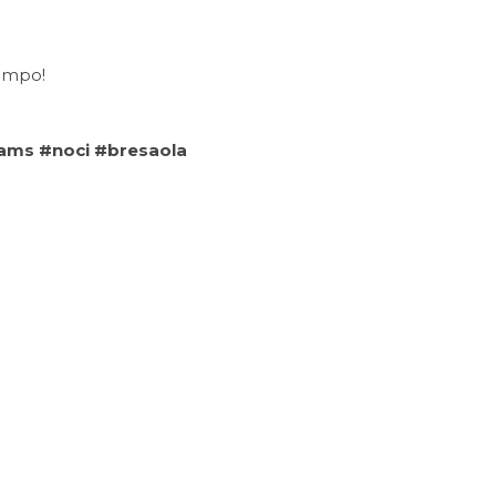
tempo!
liams #noci #bresaola