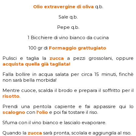
Olio extravergine di oliva
q.b.
Sale q.b.
Pepe q.b.
1 Bicchiere di vino bianco da cucina
100 gr di
Formaggio grattugiato
Pulisci e taglia la
zucca
a pezzi grossolani, oppure
acquista quella già tagliata
!
Falla bollire in acqua salata per circa 15 minuti, finchè
non sarà bella morbida!
Mentre cuoce, scalda il brodo e prepara il soffritto per il
risotto
.
Prendi una pentola capiente e fai appassire qui lo
scalogno
con
l'olio
e poi fai tostare il riso.
Sfuma con il vino bianco e lascialo evaporare.
Quando la
zucca
sarà pronta, scolala e aggiungila al riso.