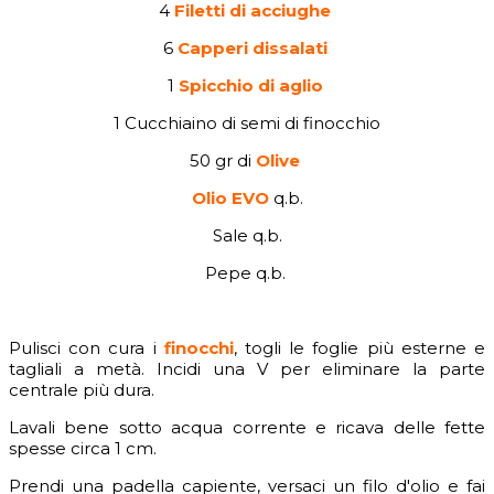
4
Filetti di acciughe
6
Capperi dissalati
1
Spicchio di aglio
1 Cucchiaino di semi di finocchio
50 gr di
Olive
Olio EVO
q.b.
Sale q.b.
Pepe q.b.
Pulisci con cura i
finocchi
, togli le foglie più esterne e
tagliali a metà. Incidi una V per eliminare la parte
centrale più dura.
Lavali bene sotto acqua corrente e ricava delle fette
spesse circa 1 cm.
Prendi una padella capiente, versaci un filo d'olio e fai