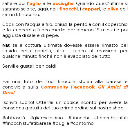
saltare qui
l'aglio
e le
acciughe
. Quando quest'ultime si
saranno sciolte, aggiungi i
finocchi
, i
capperi
, le
olive
ed i
semi di finocchio.
Copri con l'acqua a filo, chiudi la pentola con il coperchio
e fai cuocere a fuoco medio per almeno 15 minuti e poi
aggiusta di sale e di pepe.
NB
: se a cottura ultimata dovesse essere rimasto del
liquido nella padella, alza il fuoco al massimo per
qualche minuto finché non è evaporato del tutto.
Servili e gustali ben caldi!
Fai una foto dei tuoi finocchi stufati alla barese e
condividila sulla
Community Facebook
Gli Amici di
Dino!
Iscriviti subito! Otterrai un codice sconto per avere la
consegna gratuita del tuo primo ordine sul nostro shop!
#abbascià #gliamicididino #finocchi #finocchistufati
#finocchistufatibarese #puglia #contorno