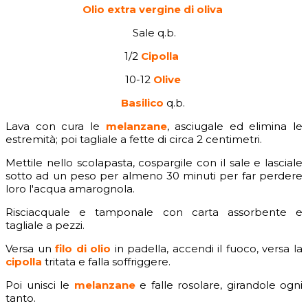
Olio extra vergine di oliva
Sale q.b.
1/2
Cipolla
10-12
Olive
Basilico
q.b.
Lava con cura le
melanzane
, asciugale ed elimina le
estremità; poi tagliale a fette di circa 2 centimetri.
Mettile nello scolapasta, cospargile con il sale e lasciale
sotto ad un peso per almeno 30 minuti per far perdere
loro l'acqua amarognola.
Risciacquale e tamponale con carta assorbente e
tagliale a pezzi.
Versa un
filo di olio
in padella, accendi il fuoco, versa la
cipolla
tritata e falla soffriggere.
Poi unisci le
melanzane
e falle rosolare, girandole ogni
tanto.