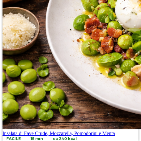
Insalata di Fave Crude, Mozzarella, Pomodorini e Menta
FACILE
15 min
ca 240 kcal