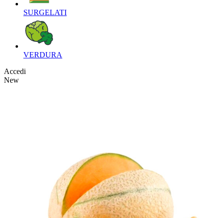
SURGELATI‎
VERDURA‎
Accedi
New