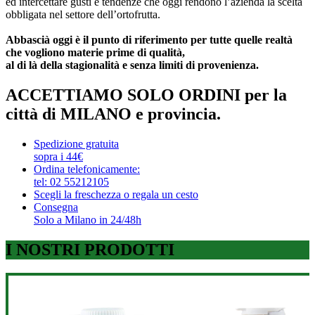
ed intercettare gusti e tendenze che oggi rendono l’azienda la scelta
obbligata nel settore dell’ortofrutta.
Abbascià oggi è il punto di riferimento per tutte quelle realtà
che vogliono materie prime di qualità,
al di là della stagionalità e senza limiti di provenienza.
ACCETTIAMO SOLO ORDINI per la
città di MILANO e provincia.
Spedizione gratuita
sopra i 44€
Ordina telefonicamente:
tel: 02 55212105
Scegli la freschezza o regala un cesto
Consegna
Solo a Milano in 24/48h
I NOSTRI PRODOTTI