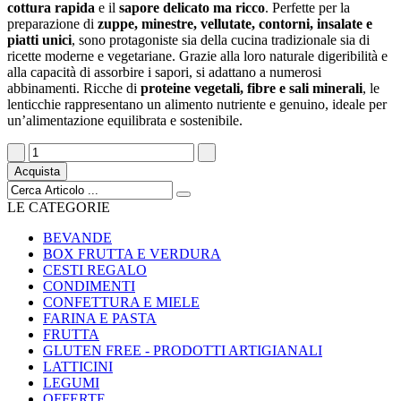
cottura rapida
e il
sapore delicato ma ricco
. Perfette per la
preparazione di
zuppe, minestre, vellutate, contorni, insalate e
piatti unici
, sono protagoniste sia della cucina tradizionale sia di
ricette moderne e vegetariane. Grazie alla loro naturale digeribilità e
alla capacità di assorbire i sapori, si adattano a numerosi
abbinamenti. Ricche di
proteine vegetali, fibre e sali minerali
, le
lenticchie rappresentano un alimento nutriente e genuino, ideale per
un’alimentazione equilibrata e sostenibile.
Acquista
LE CATEGORIE
BEVANDE
BOX FRUTTA E VERDURA
CESTI REGALO
CONDIMENTI
CONFETTURA E MIELE
FARINA E PASTA
FRUTTA
GLUTEN FREE - PRODOTTI ARTIGIANALI
LATTICINI
LEGUMI
OFFERTE