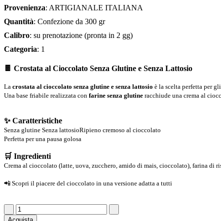
Provenienza
: ARTIGIANALE ITALIANA
Quantità
: Confezione da 300 gr
Calibro
: su prenotazione (pronta in 2 gg)
Categoria
: 1
🍫 Crostata al Cioccolato Senza Glutine e Senza Lattosio
La
crostata al cioccolato senza glutine e senza lattosio
è la scelta perfetta per g
Una base friabile realizzata con
farine senza glutine
racchiude una crema al ciocc
✨ Caratteristiche
Senza glutine Senza lattosio
Ripieno cremoso al cioccolato
Perfetta per una pausa golosa
🛒 Ingredienti
Crema al cioccolato (latte, uova, zucchero, amido di mais, cioccolato), farina di r
📲 Scopri il piacere del cioccolato in una versione adatta a tutti
Acquista