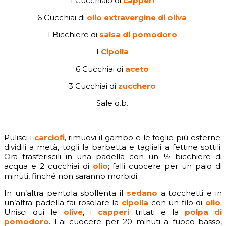
1 Cucchiaio di
capperi
6 Cucchiai di
olio extravergine di oliva
1 Bicchiere di
salsa di pomodoro
1
Cipolla
6 Cucchiai di
aceto
3 Cucchiai di
zucchero
Sale q.b.
Pulisci i
carciofi
, rimuovi il gambo e le foglie più esterne;
dividili a metà, togli la barbetta e tagliali a fettine sottili.
Ora trasferiscili in una padella con un ½ bicchiere di
acqua e 2 cucchiai di
olio
; falli cuocere per un paio di
minuti, finché non saranno morbidi.
In un’altra pentola sbollenta il
sedano
a tocchetti e in
un’altra padella fai rosolare la
cipolla
con un filo di
olio
.
Unisci qui le
olive
, i
capperi
tritati e la
polpa di
pomodoro
.
Fai cuocere per 20 minuti a fuoco basso,