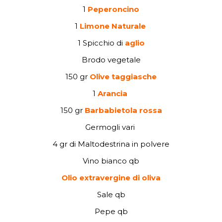
1
Peperoncino
1
Limone Naturale
1 Spicchio di
aglio
Brodo vegetale
150 gr
Olive taggiasche
1
Arancia
150 gr
Barbabietola rossa
Germogli vari
4 gr di Maltodestrina in polvere
Vino bianco
qb
Olio extravergine di oliva
Sale
qb
Pepe
qb