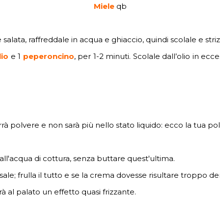
Miele
qb
 salata, raffreddale in acqua e ghiaccio, quindi scolale e st
lio
e 1
peperoncino
, per 1-2 minuti. Scolale dall’olio in e
à polvere e non sarà più nello stato liquido: ecco la tua polve
da
ll'acqua di cottura, senza buttare quest'ultima.
ale; frulla il tutto e se la crema dovesse risultare troppo de
al palato un effetto quasi frizzante.