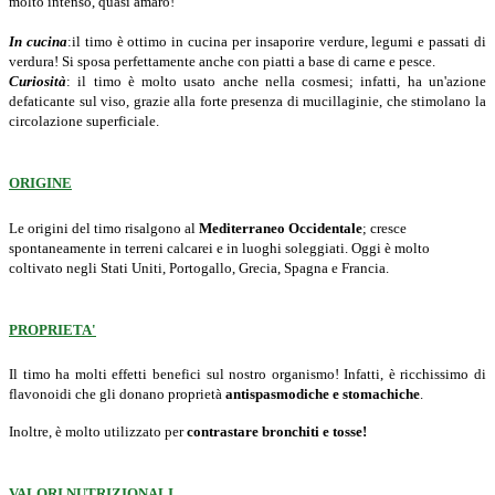
molto intenso, quasi amaro!
In cucina
:il timo è ottimo in cucina per insaporire verdure, legumi e passati di
verdura! Si sposa perfettamente anche con piatti a base di carne e pesce.
Curiosità
: il timo è molto usato anche nella cosmesi; infatti, ha un'azione
defaticante sul viso, grazie alla forte presenza di mucillaginie, che stimolano la
circolazione superficiale.
ORIGINE
Le origini del timo risalgono al
Mediterraneo Occidentale
; cresce
spontaneamente in terreni calcarei e in luoghi soleggiati. Oggi è molto
coltivato negli Stati Uniti, Portogallo, Grecia, Spagna e Francia.
PROPRIETA'
Il timo ha molti effetti benefici sul nostro organismo! Infatti, è ricchissimo di
flavonoidi che gli donano proprietà
antispasmodiche e stomachiche
.
Inoltre, è molto utilizzato per
contrastare bronchiti e tosse!
VALORI NUTRIZIONALI