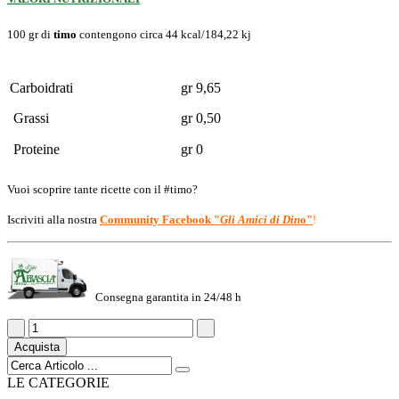
100 gr di
timo
contengono circa 44 kcal/184,22 kj
Carboidrati
gr 9,65
Grassi
gr 0,50
Proteine
gr 0
Vuoi scoprire tante ricette con il #timo?
Iscriviti alla nostra
Community Facebook "
Gli Amici di Din
o"
!
Consegna garantita in 24/48 h
Acquista
LE CATEGORIE