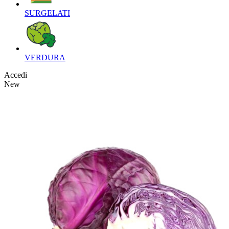
SURGELATI‎
VERDURA‎
Accedi
New