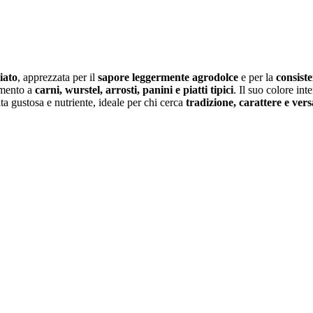
iato
, apprezzata per il
sapore leggermente agrodolce
e per la
consist
mento a
carni, wurstel, arrosti, panini e piatti tipici
. Il suo colore in
lta gustosa e nutriente, ideale per chi cerca
tradizione, carattere e versa