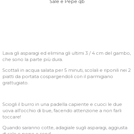
Sale e Pepe qb
Lava gli asparagi ed elimina gli ultimi 3 / 4 cm del gambo,
che sono la parte più dura.
Scottali in acqua salata per 5 minuti, scolali e riponili nei 2
piatti da portata cospargendoli con il parmigiano
grattugiato.
Sciogli il burro in una padella capiente e cuoci le due
uova all'occhio di bue, facendo attenzione a non farli
toccare!
Quando saranno cotte, adagiale sugli asparagi, aggiusta
di sale e pepe e servi!