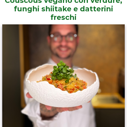
Couscous vegano con verdure,
funghi shiitake e datterini
freschi