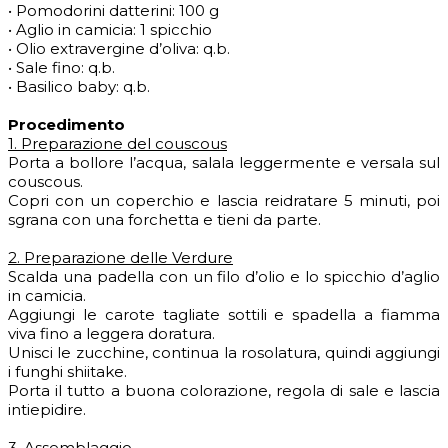
• Pomodorini datterini: 100 g
• Aglio in camicia: 1 spicchio
• Olio extravergine d’oliva: q.b.
• Sale fino: q.b.
• Basilico baby: q.b.
Procedimento
1. Preparazione del couscous
Porta a bollore l’acqua, salala leggermente e versala sul
couscous.
Copri con un coperchio e lascia reidratare 5 minuti, poi
sgrana con una forchetta e tieni da parte.
2. Preparazione delle Verdure
Scalda una padella con un filo d’olio e lo spicchio d’aglio
in camicia.
Aggiungi le carote tagliate sottili e spadella a fiamma
viva fino a leggera doratura.
Unisci le zucchine, continua la rosolatura, quindi aggiungi
i funghi shiitake.
Porta il tutto a buona colorazione, regola di sale e lascia
intiepidire.
3. Assemblaggio