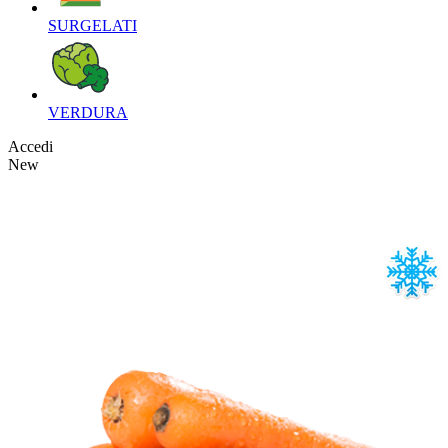
SURGELATI‎
VERDURA‎
Accedi
New